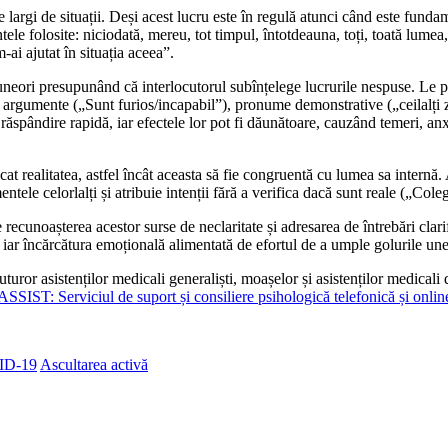
argi de situații. Deși acest lucru este în regulă atunci când este fundamen
tele folosite: niciodată, mereu, tot timpul, întotdeauna, toți, toată lume
ai ajutat în situația aceea”.
uneori presupunând că interlocutorul subînțelege lucrurile nespuse. Le 
ră argumente („Sunt furios/incapabil”), pronume demonstrative („ceilalți 
ândire rapidă, iar efectele lor pot fi dăunătoare, cauzând temeri, anxieta
t realitatea, astfel încât aceasta să fie congruentă cu lumea sa internă
ntele celorlalți și atribuie intenții fără a verifica dacă sunt reale („Col
ecunoașterea acestor surse de neclaritate și adresarea de întrebări clarifi
iar încărcătura emoțională alimentată de efortul de a umple golurile une
tuturor asistenților medicali generaliști, moașelor și asistenților medical
SIST: Serviciul de suport și consiliere psihologică telefonică și o
VID-19
Ascultarea activă