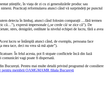
tat științific, în viața de zi cu zi generalizările produc sau
a, nimeni. Practicați reformularea atunci când vă surprindeți pe punctul
putem detecta în limbaj, atunci când folosim comparații …fără termen
zic că…”), expresii impersonale („se crede că/ se zice că”). De
te, stres, denigrări, ostilitate la nivelul echipei de lucru, fără a avea
. Acest lucru se întâmplă atunci când, de exemplu, persoana face
ega mea tace, deci nu vrea să mă ajute”).
catoare. În felul acesta, pot fi stopate conflictele încă din fază
i comunicări vagi poate fi dispersată.
i din București. Pentru mai multe detalii privind programul de consiliere
nline pentru membrii OAMGMAMR filiala București