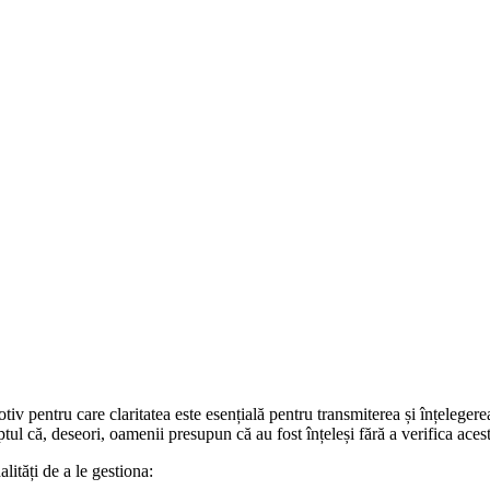
iv pentru care claritatea este esențială pentru transmiterea și înțeleger
ptul că, deseori, oamenii presupun că au fost înțeleși fără a verifica acest
ități de a le gestiona: