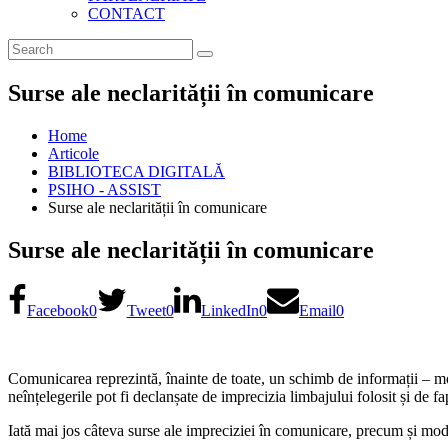
CONTACT
Surse ale neclarității în comunicare
Home
Articole
BIBLIOTECA DIGITALĂ
PSIHO - ASSIST
Surse ale neclarității în comunicare
Surse ale neclarității în comunicare
Facebook
0
Tweet
0
LinkedIn
0
Email
0
Comunicarea reprezintă, înainte de toate, un schimb de informații – mot
neînțelegerile pot fi declanșate de imprecizia limbajului folosit și de fa
Iată mai jos câteva surse ale impreciziei în comunicare, precum și modal