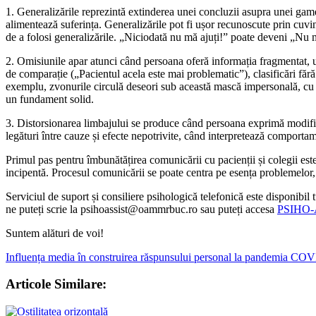
1. Generalizările reprezintă extinderea unei concluzii asupra unei game l
alimentează suferința. Generalizările pot fi ușor recunoscute prin cuvin
de a folosi generalizările. „Niciodată nu mă ajuți!” poate deveni „Nu m-
2. Omisiunile apar atunci când persoana oferă informația fragmentat, 
de comparație („Pacientul acela este mai problematic”), clasificări fă
exemplu, zvonurile circulă deseori sub această mască impersonală, cu răsp
un fundament solid.
3. Distorsionarea limbajului se produce când persoana exprimă modifica
legături între cauze și efecte nepotrivite, când interpretează comportame
Primul pas pentru îmbunătățirea comunicării cu pacienții și colegii este r
incipentă. Procesul comunicării se poate centra pe esența problemelor, 
Serviciul de suport și consiliere psihologică telefonică este disponibil 
ne puteți scrie la psihoassist@oammrbuc.ro sau puteți accesa
PSIHO-AS
Suntem alături de voi!
Influența media în construirea răspunsului personal la pandemia CO
Articole Similare: