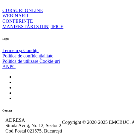
CURSURI ONLINE
WEBINARII
CONFERINȚE
MANIFESTĂRI ȘTIINȚIFICE
Legal
Termeni și Condiții
Politica de confidențialitate
Politica de utilizare Cookie-uri
ANPC
Contact
ADRESA
Copyright © 2020-2025 EMCBUC. All
Strada Avrig, Nr. 12, Sector 2
Cod Postal 021575, București