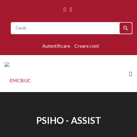
search
Autentificare
Creare cont
PSIHO - ASSIST