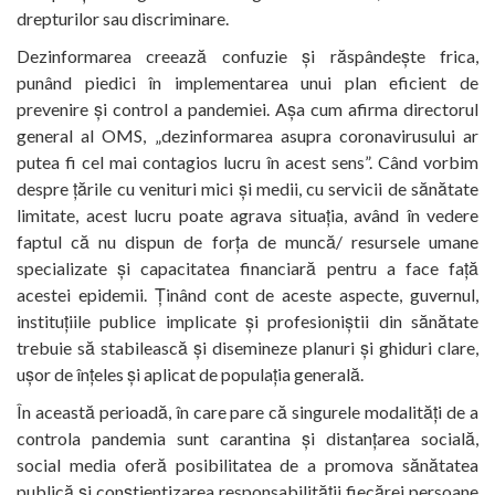
drepturilor sau discriminare.
Dezinformarea creează confuzie și răspândește frica,
punând piedici în implementarea unui plan eficient de
prevenire și control a pandemiei. Așa cum afirma directorul
general al OMS, „dezinformarea asupra coronavirusului ar
putea fi cel mai contagios lucru în acest sens”. Când vorbim
despre țările cu venituri mici și medii, cu servicii de sănătate
limitate, acest lucru poate agrava situația, având în vedere
faptul că nu dispun de forța de muncă/ resursele umane
specializate și capacitatea financiară pentru a face față
acestei epidemii. Ținând cont de aceste aspecte, guvernul,
instituțiile publice implicate și profesioniștii din sănătate
trebuie să stabilească și disemineze planuri și ghiduri clare,
ușor de înțeles și aplicat de populația generală.
În această perioadă, în care pare că singurele modalități de a
controla pandemia sunt carantina și distanțarea socială,
social media oferă posibilitatea de a promova sănătatea
publică și conștientizarea responsabilității fiecărei persoane