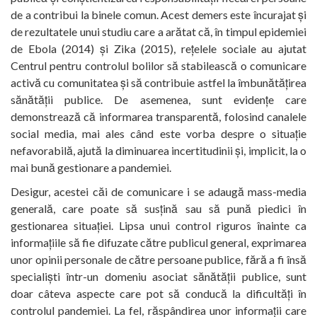
de a contribui la binele comun. Acest demers este încurajat și
de rezultatele unui studiu care a arătat că, în timpul epidemiei
de Ebola (2014) și Zika (2015), rețelele sociale au ajutat
Centrul pentru controlul bolilor să stabilească o comunicare
activă cu comunitatea și să contribuie astfel la îmbunătățirea
sănătății publice. De asemenea, sunt evidențe care
demonstrează că informarea transparentă, folosind canalele
social media, mai ales când este vorba despre o situație
nefavorabilă, ajută la diminuarea incertitudinii și, implicit, la o
mai bună gestionare a pandemiei.
Desigur, acestei căi de comunicare i se adaugă mass-media
generală, care poate să susțină sau să pună piedici în
gestionarea situației. Lipsa unui control riguros înainte ca
informațiile să fie difuzate către publicul general, exprimarea
unor opinii personale de către persoane publice, fără a fi însă
specialiști într-un domeniu asociat sănătății publice, sunt
doar câteva aspecte care pot să conducă la dificultăți în
controlul pandemiei. La fel, răspândirea unor informații care