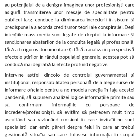
au potențialul de a denigra imaginea unor profesioniști care
asigură transmiterea unor mesaje de specialitate pentru
publicul larg, conduce la diminuarea încrederii în sistem și
predispune la a acorda credit unor teorii ale conspirației. Deși
intențiile mass-media sunt legate de dreptul la informare și
sancționarea abaterilor de la conduita legală și profesională,
fără a fi riguros documentate și fără a analiza în perspectivă
efectele știrilor în rândul populației generale, acestea pot să
conducă mai degrabă la efecte profund negative.
Intervine astfel, dincolo de controlul guvernamental și
instituțional, responsabilitatea personală de a alege surse de
informare oficiale pentru a ne modela reacția în fața acestei
pandemii, să supunem analizei logice informațiile primite sau
să confirmăm informațiile cu persoane de
încredere/profesioniști, să evităm să petrecem mult timp
ascultând sau vizionând emisiuni în care invitații nu sunt
specialiști, dar emit păreri despre felul în care ar trebui
gestionată situația sau care folosesc informația în scopul