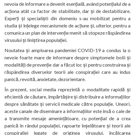
nevoia de informare a devenit esențială, având potențialul de a
acționa atât ca factor de stabilitate, dar și de destabilizare.
Experți și specialiști din domeniu s-au mobilizat pentru a
studia și înțelege mecanismele de acțiune și, ulterior, pentru a
comunica un plan de intervenție menit să stopeze răspândirea
virusului și liniștirea populației.
Noutatea și amploarea pandemiei COVID-19 a condus la o
nevoie foarte mare de informare despre simptomele bolii și
modalități de prevenție dar a făcut loc și pentru construirea și
răspândirea diverselor teorii ale conspirației care au indus
panică, revoltă, anxietate, dezorientare.
În prezent, social media reprezintă o modalitate rapidă și
eficientă de căutare, împărtășire și distribuire a informațiilor
despre sănătate și servicii medicale către populație. Uneori,
aceste canale de diseminare a informațiilor este însă o cale de
a transmite mesaje amenințătoare, cu potențial de a crea
panică în rândul populației, rapoarte înșelătoare și teorii ale
conspirației legate de originea virusului, încălcarea