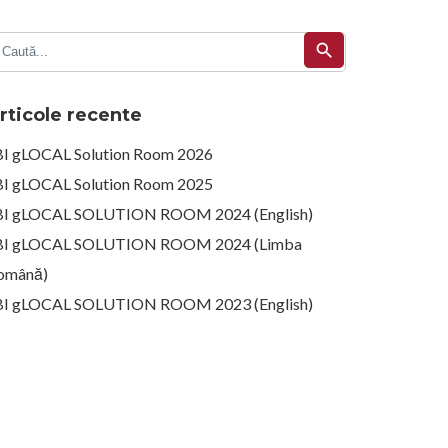
search
rticole recente
BI gLOCAL Solution Room 2026
BI gLOCAL Solution Room 2025
BI gLOCAL SOLUTION ROOM 2024 (English)
BI gLOCAL SOLUTION ROOM 2024 (Limba
omână)
BI gLOCAL SOLUTION ROOM 2023 (English)