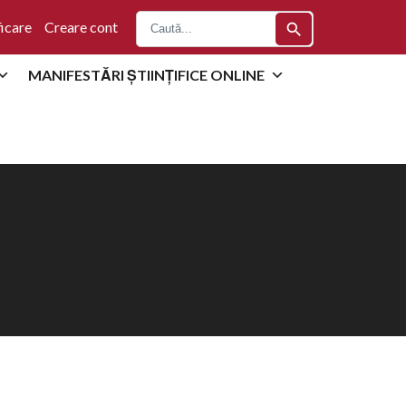
icare
Creare cont
search
MANIFESTĂRI ȘTIINȚIFICE ONLINE