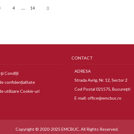
…
3
4
14
CONTACT
ADRESA
și Condiții
Strada Avrig, Nr. 12, Sector 2
de confidențialitate
Cod Postal 021575, București
de utilizare Cookie-uri
E-mail:
office@emcbuc.ro
Copyright © 2020-2025 EMCBUC. All Rights Reserved.