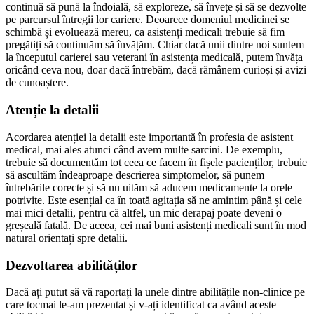
continuă să pună la îndoială, să exploreze, să învețe și să se dezvolte
pe parcursul întregii lor cariere. Deoarece domeniul medicinei se
schimbă și evoluează mereu, ca asistenți medicali trebuie să fim
pregătiți să continuăm să învățăm. Chiar dacă unii dintre noi suntem
la începutul carierei sau veterani în asistența medicală, putem învăța
oricând ceva nou, doar dacă întrebăm, dacă rămânem curioși și avizi
de cunoaștere.
Atenție la detalii
Acordarea atenției la detalii este importantă în profesia de asistent
medical, mai ales atunci când avem multe sarcini. De exemplu,
trebuie să documentăm tot ceea ce facem în fișele pacienților, trebuie
să ascultăm îndeaproape descrierea simptomelor, să punem
întrebările corecte și să nu uităm să aducem medicamente la orele
potrivite. Este esențial ca în toată agitația să ne amintim până și cele
mai mici detalii, pentru că altfel, un mic derapaj poate deveni o
greșeală fatală. De aceea, cei mai buni asistenți medicali sunt în mod
natural orientați spre detalii.
Dezvoltarea abilităților
Dacă ați putut să vă raportați la unele dintre abilitățile non-clinice pe
care tocmai le-am prezentat și v-ați identificat ca având aceste