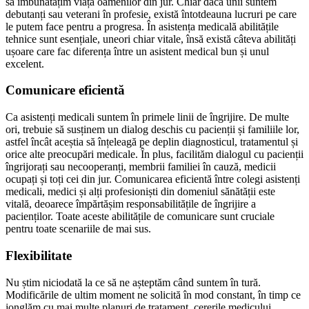
să îmbunătățim viața oamenilor din jur. Chiar dacă unii suntem
debutanți sau veterani în profesie, există întotdeauna lucruri pe care
le putem face pentru a progresa. În asistența medicală abilitățile
tehnice sunt esențiale, uneori chiar vitale, însă există câteva abilități
ușoare care fac diferența între un asistent medical bun și unul
excelent.
Comunicare eficientă
Ca asistenți medicali suntem în primele linii de îngrijire. De multe
ori, trebuie să susținem un dialog deschis cu pacienții și familiile lor,
astfel încât aceștia să înțeleagă pe deplin diagnosticul, tratamentul și
orice alte preocupări medicale. În plus, facilităm dialogul cu pacienții
îngrijorați sau necooperanți, membrii familiei în cauză, medicii
ocupați și toți cei din jur. Comunicarea eficientă între colegi asistenți
medicali, medici și alți profesioniști din domeniul sănătății este
vitală, deoarece împărtășim responsabilitățile de îngrijire a
pacienților. Toate aceste abilitățile de comunicare sunt cruciale
pentru toate scenariile de mai sus.
Flexibilitate
Nu știm niciodată la ce să ne așteptăm când suntem în tură.
Modificările de ultim moment ne solicită în mod constant, în timp ce
jonglăm cu mai multe planuri de tratament, cererile medicului,