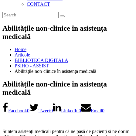
CONTACT
Abilitățile non-clinice în asistența
medicală
Home
Articole
BIBLIOTECA DIGITALĂ
PSIHO - ASSIST
Abilitățile non-clinice în asistența medicală
Abilitățile non-clinice în asistența
medicală
Facebook
0
Tweet
0
LinkedIn
0
Email
0
Suntem asistenți medicali pentru că ne pasă de pacienți și ne dorim