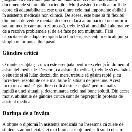
documentele și familiile pacienților. Mulți asistenți medicali ar fi de
acord că adaptabilitatea este una dintre cele mai importante abilități
în asistența medicală non-clinică. De aceea, este bine să fii flexibil
din punct de vedere mental, deoarece dacă ai un pacient neconform
sau un medic care are o zi proastă, trebuie să ai modalități alternative
de a rezolva problemele și de a-i face pe toți mulțumiți. Fără
capacitatea de adaptare rapidă la schimbări, asistenții medicali pur și
simplu nu ar putea ține pasul.
Gândire critică
O minte ascuțită și critică este esențială pentru excelența în domeniul
asistenței medicale. Deseori, ca asistenți medicali, trebuie să evaluăm
o situație și să luăm decizii din mers, trebuie să găsim rapid și cu
încredere, rezoluțiile cele mai bune în situații de presiune. Acest
lucru înseamnă că gândirea critică este esențială pentru analiza
rapidă a unei situații și determinarea celei mai bune soluții. Din acest
motiv, abilitățile de gândire critică sunt de neprețuit în profesia de
asistent medical.
Dorința de a învăța
A obține o diplomă în asistență medicală nu înseamnă că zilele de
student s-au încheiat. Cei mai buni asistenți medicali sunt cei care