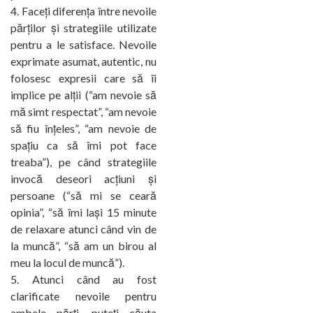
Faceți diferența între nevoile
părților și strategiile utilizate
pentru a le satisface. Nevoile
exprimate asumat, autentic, nu
folosesc expresii care să îi
implice pe alții (“am nevoie să
mă simt respectat”, “am nevoie
să fiu înțeles”, “am nevoie de
spațiu ca să îmi pot face
treaba”), pe când strategiile
invocă deseori acțiuni și
persoane (“să mi se ceară
opinia”, “să îmi lași 15 minute
de relaxare atunci când vin de
la muncă”, “să am un birou al
meu la locul de muncă”).
Atunci când au fost
clarificate nevoile pentru
ambele părți, puteți căuta