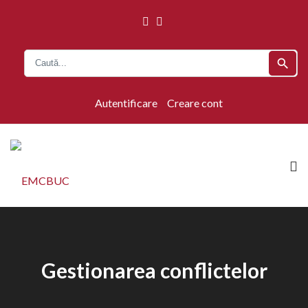
search
Autentificare
Creare cont
Gestionarea conflictelor