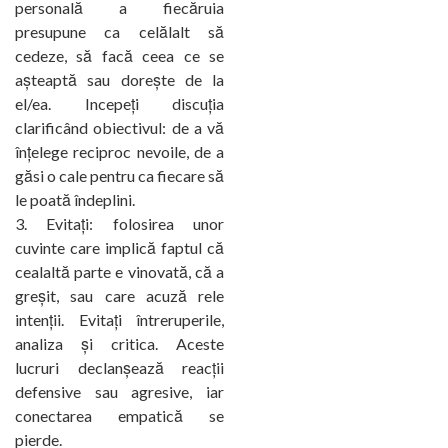
personală a fiecăruia
presupune ca celălalt să
cedeze, să facă ceea ce se
așteaptă sau dorește de la
el/ea. Incepeți discuția
clarificând obiectivul: de a vă
înțelege reciproc nevoile, de a
găsi o cale pentru ca fiecare să
le poată îndeplini.
Evitați: folosirea unor
cuvinte care implică faptul că
cealaltă parte e vinovată, că a
greșit, sau care acuză rele
intenții. Evitați întreruperile,
analiza și critica. Aceste
lucruri declanșează reacții
defensive sau agresive, iar
conectarea empatică se
pierde.