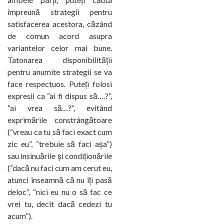
împreună strategii pentru
satisfacerea acestora, căzând
de comun acord asupra
variantelor celor mai bune.
Tatonarea disponibilității
pentru anumite strategii se va
face respectuos. Puteți folosi
expresii ca “ai fi dispus să….?”,
“ai vrea să…?”, evitând
exprimările constrângătoare
(“vreau ca tu să faci exact cum
zic eu”, “trebuie să faci așa”)
sau insinuările și condiționările
(“dacă nu faci cum am cerut eu,
atunci înseamnă că nu îți pasă
deloc”, “nici eu nu o să fac ce
vrei tu, decît dacă cedezi tu
acum”).