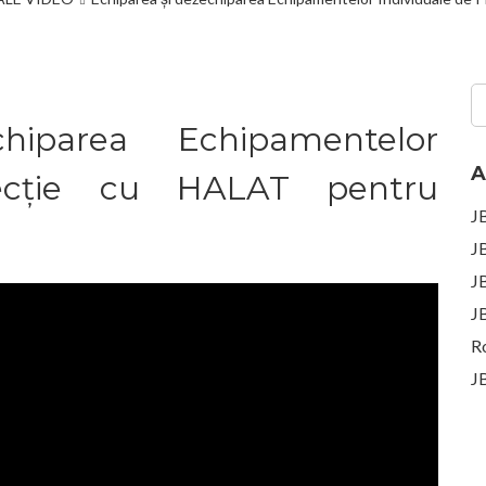
hiparea Echipamentelor
A
tecție cu HALAT pentru
J
J
J
J
R
J