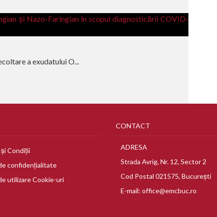
coltare a exudatului O...
CONTACT
ADRESA
și Condiții
Strada Avrig, Nr. 12, Sector 2
de confidențialitate
Cod Postal 021575, București
de utilizare Cookie-uri
E-mail:
office@emcbuc.ro