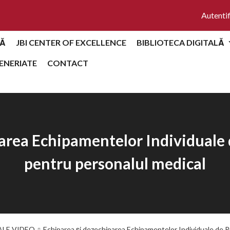
Autentif
Ă
JBI CENTER OF EXCELLENCE
BIBLIOTECA DIGITALĂ
ENERIATE
CONTACT
area Echipamentelor Individuale
pentru personalul medical
ALE VIDEO
Echiparea și dezechiparea Echipamentelor Individuale de 