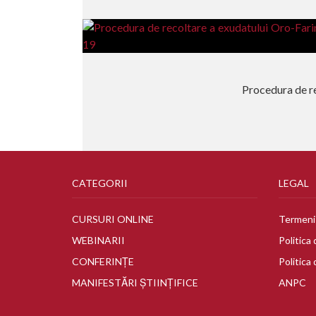
Procedura de re
CATEGORII
LEGAL
CURSURI ONLINE
Termeni 
WEBINARII
Politica 
CONFERINȚE
Politica 
MANIFESTĂRI ȘTIINȚIFICE
ANPC