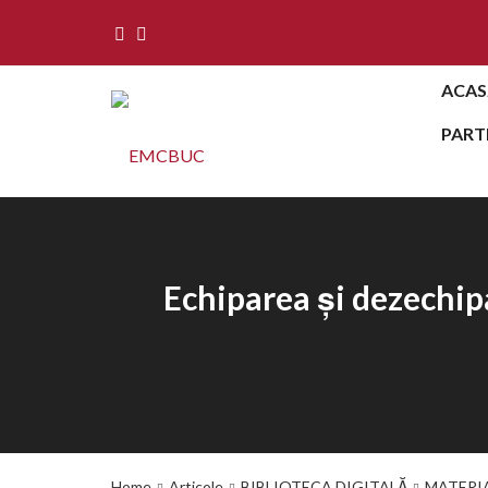
ACAS
PART
Echiparea și dezechip
Home
Articole
BIBLIOTECA DIGITALĂ
MATERI