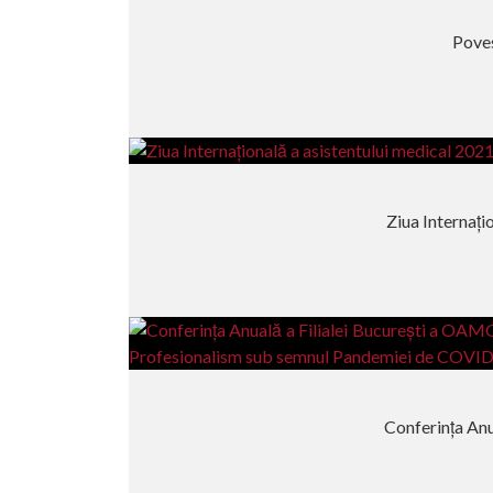
Poves
Ziua Internațio
Conferința Anua