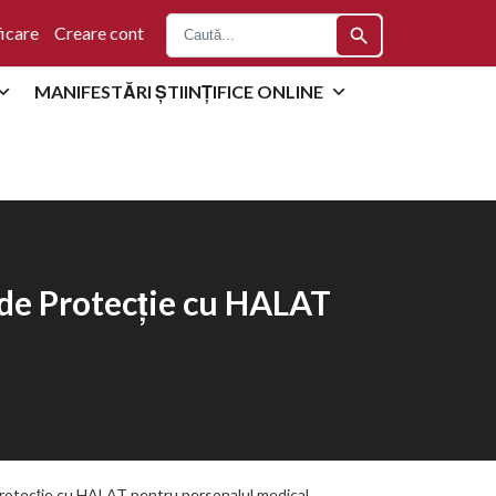
icare
Creare cont
search
MANIFESTĂRI ȘTIINȚIFICE ONLINE
 de Protecție cu HALAT
Protecție cu HALAT pentru personalul medical